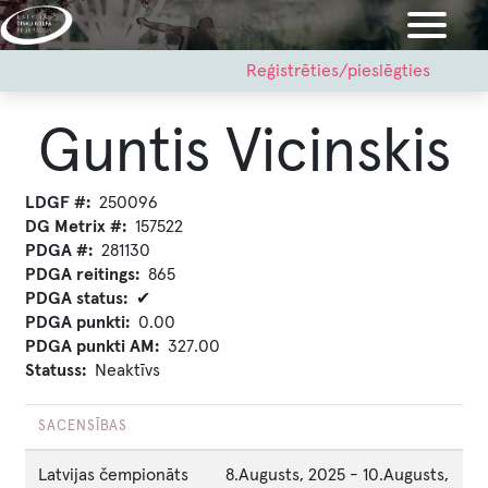
Pārlekt
uz
galveno
User
Reģistrēties/pieslēgties
account
saturu
menu
Guntis Vicinskis
LDGF #
250096
DG Metrix #
157522
PDGA #
281130
PDGA reitings
865
PDGA status
✔
PDGA punkti
0.00
PDGA punkti AM
327.00
Statuss
Neaktīvs
SACENSĪBAS
Latvijas čempionāts
8.Augusts, 2025
-
10.Augusts,