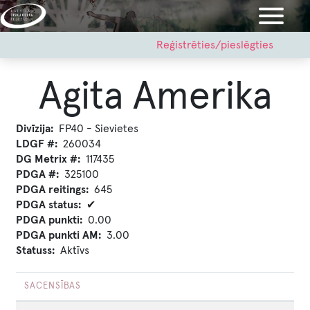
Pārlekt
uz
galveno
User
Reģistrēties/pieslēgties
account
saturu
menu
Agita Amerika
Divīzija
FP40 - Sievietes
LDGF #
260034
DG Metrix #
117435
PDGA #
325100
PDGA reitings
645
PDGA status
✔
PDGA punkti
0.00
PDGA punkti AM
3.00
Statuss
Aktīvs
SACENSĪBAS