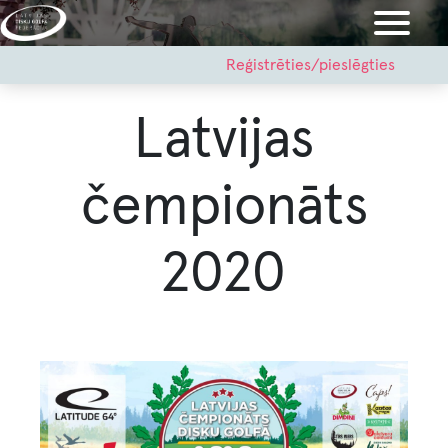
Pārlekt
uz
galveno
User
Reģistrēties/pieslēgties
account
saturu
menu
Latvijas
čempionāts
2020
Image