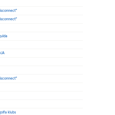
Disconnect"
Disconnect"
gulda
OJA
Disconnect"
golfa klubs