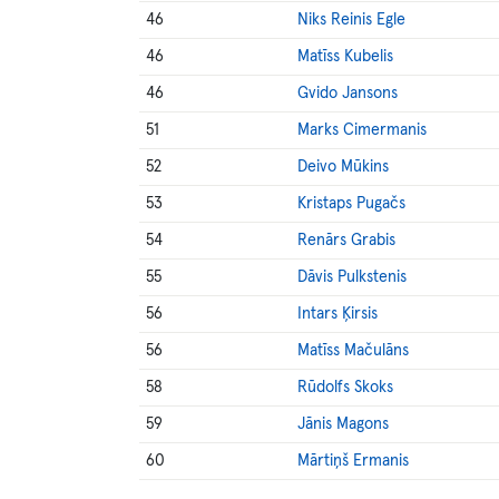
46
Niks Reinis Egle
46
Matīss Kubelis
46
Gvido Jansons
51
Marks Cimermanis
52
Deivo Mūkins
53
Kristaps Pugačs
54
Renārs Grabis
55
Dāvis Pulkstenis
56
Intars Ķirsis
56
Matīss Mačulāns
58
Rūdolfs Skoks
59
Jānis Magons
60
Mārtiņš Ermanis