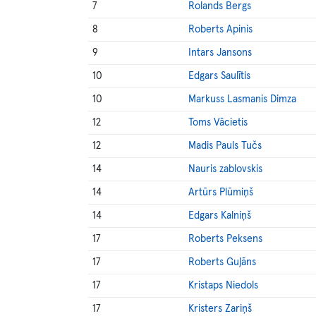
7
Rolands Bergs
8
Roberts Apinis
9
Intars Jansons
10
Edgars Saulītis
10
Markuss Lasmanis Dimza
12
Toms Vācietis
12
Madis Pauls Tučs
14
Nauris zablovskis
14
Artūrs Plūmiņš
14
Edgars Kalniņš
17
Roberts Peksens
17
Roberts Guļāns
17
Kristaps Niedols
17
Kristers Zariņš