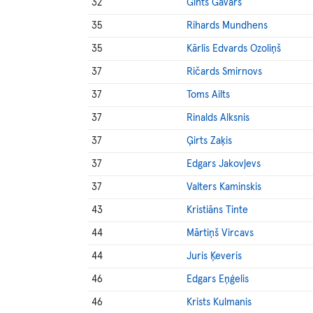
32
Gints Gavars
35
Rihards Mundhens
35
Kārlis Edvards Ozoliņš
37
Ričards Smirnovs
37
Toms Ailts
37
Rinalds Alksnis
37
Ģirts Zaķis
37
Edgars Jakovļevs
37
Valters Kaminskis
43
Kristiāns Tinte
44
Mārtiņš Vircavs
44
Juris Ķeveris
46
Edgars Eņģelis
46
Krists Kulmanis