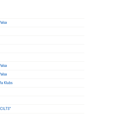
Palsa
Palsa
Palsa
fa Klubs
"CILTS"