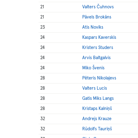
21
Valters Čuhnovs
21
Pāvels Brokāns
23
Atis Noviks
24
Kaspars Kaverskis
24
Kristers Studers
24
Arvis Baltgalvis
24
Miko Švenis
28
Pēteris Nikolajevs
28
Valters Lucis
28
Gatis Miks Langs
28
Kristaps Kalniņš
32
Andrejs Krauze
32
Rūdolfs Tauriņš