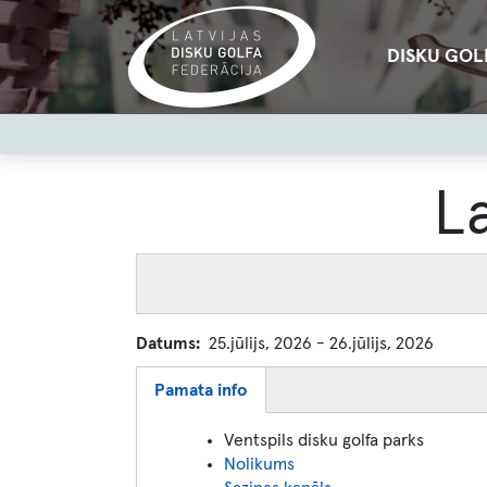
Pārlekt
uz
Main
DISKU GOL
galveno
navigation
saturu
User
account
menu
L
Datums
25.jūlijs, 2026
-
26.jūlijs, 2026
Pamata info
(aktīvā
cilne)
Ventspils disku golfa parks
Nolikums