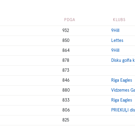
PDGA
KLUBS
932
9Hill
850
Lettes
864
9Hill
878
Disku golfa 
873
846
Riga Eagles
880
Vidzemes Ga
833
Riga Eagles
806
PRIEKUĻI dis
825