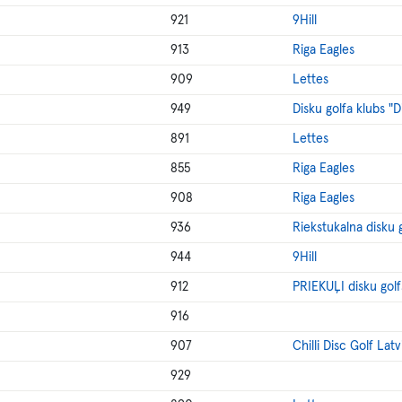
921
9Hill
913
Riga Eagles
909
Lettes
949
Disku golfa klubs "
891
Lettes
855
Riga Eagles
908
Riga Eagles
936
Riekstukalna disku 
944
9Hill
912
PRIEKUĻI disku golf
916
907
Chilli Disc Golf Latv
929