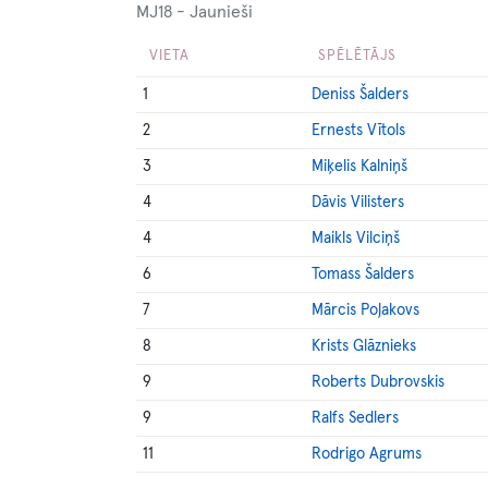
MJ18 - Jaunieši
VIETA
SPĒLĒTĀJS
1
Deniss Šalders
2
Ernests Vītols
3
Miķelis Kalniņš
4
Dāvis Vilisters
4
Maikls Vilciņš
6
Tomass Šalders
7
Mārcis Poļakovs
8
Krists Glāznieks
9
Roberts Dubrovskis
9
Ralfs Sedlers
11
Rodrigo Agrums