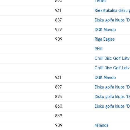
890
Lettes
931
Riekstukalna disku 
887
Disku golfa klubs "
929
DGK Mando
909
Riga Eagles
9Hill
Chilli Disc Golf Latv
Chilli Disc Golf Latv
931
DGK Mando
897
Disku golfa klubs "
893
Disku golfa klubs "
860
Disku golfa klubs "
889
909
4Hands