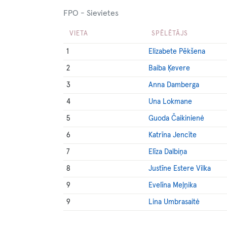
FPO - Sievietes
VIETA
SPĒLĒTĀJS
1
Elizabete Pēkšena
2
Baiba Ķevere
3
Anna Damberga
4
Una Lokmane
5
Guoda Čaikinienė
6
Katrīna Jencīte
7
Elīza Dalbiņa
8
Justīne Estere Vilka
9
Evelīna Meļņika
9
Lina Umbrasaitė