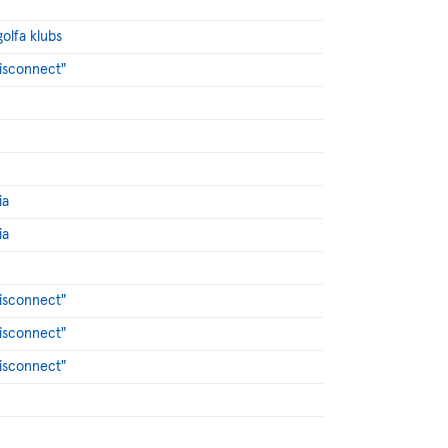
golfa klubs
Disconnect"
ia
ia
Disconnect"
Disconnect"
Disconnect"