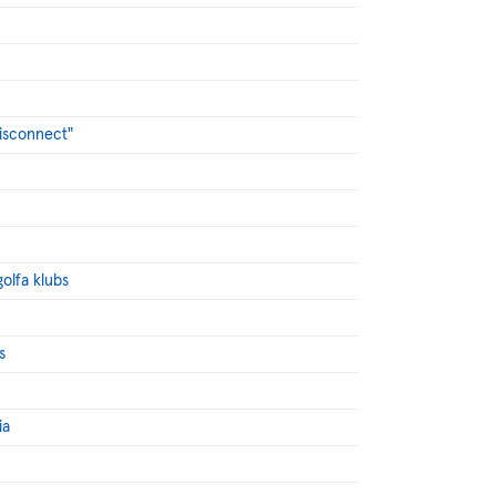
Disconnect"
golfa klubs
s
ia