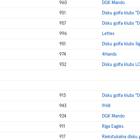
960
DGK Mando
931
Disku golfa klubs "
957
Disku golfa klubs "
996
Lettes
951
Disku golfa klubs Si
974
4Hands
932
Disku golfa klubs L
913
Disku golfa klubs "
943
9Hill
924
DGK Mando
911
Riga Eagles
917
Riekstukalna disku 