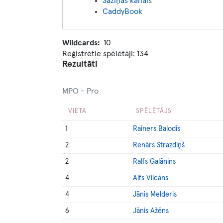
Saziņas kanāls
CaddyBook
Wildcards
10
Reģistrētie spēlētāji: 134
Rezultāti
MPO - Pro
VIETA
SPĒLĒTĀJS
1
Rainers Balodis
2
Renārs Strazdiņš
2
Ralfs Galāņins
4
Alfs Vilcāns
4
Jānis Melderis
6
Jānis Ažēns