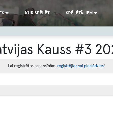
FS
KUR SPĒLĒT
SPĒLĒTĀJIEM
atvijas Kauss #3 20
Lai reģistrētos sacensībām,
reģistrējies vai pieslēdzies
!