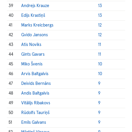
39
Andrejs Krauze
13
40
Edijs Krastiņš
13
41
Marks Kreicbergs
12
42
Gvido Jansons
12
43
Atis Noviks
11
44
Gints Gavars
11
45
Miko Švenis
10
46
Arvis Baltgalvis
10
47
Deivids Bernāns
9
48
Andis Baltgalvis
9
49
Vitālijs Ribakovs
9
50
Rūdolfs Tauriņš
9
51
Emils Galvans
9