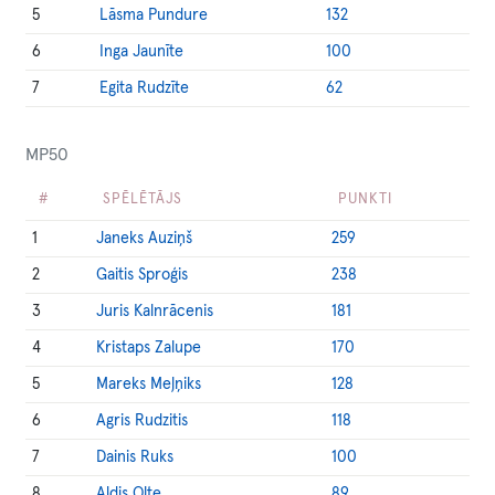
5
Lāsma Pundure
132
6
Inga Jaunīte
100
7
Egita Rudzīte
62
MP50
#
SPĒLĒTĀJS
PUNKTI
1
Janeks Auziņš
259
2
Gaitis Sproģis
238
3
Juris Kalnrācenis
181
4
Kristaps Zalupe
170
5
Mareks Meļņiks
128
6
Agris Rudzitis
118
7
Dainis Ruks
100
8
Aldis Olte
89