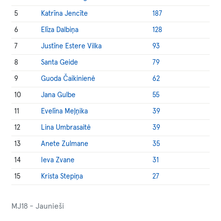
5
Katrīna Jencīte
187
6
Elīza Dalbiņa
128
7
Justīne Estere Vilka
93
8
Santa Geide
79
9
Guoda Čaikinienė
62
10
Jana Gulbe
55
11
Evelīna Meļņika
39
12
Lina Umbrasaitė
39
13
Anete Zulmane
35
14
Ieva Zvane
31
15
Krista Stepiņa
27
MJ18 - Jaunieši