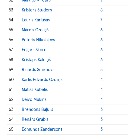
52
Mārtiņš Vircavs
9
53
Kristers Studers
8
54
Lauris Karlušas
7
55
Mārcis Ozoliņš
6
56
Pēteris Nikolajevs
6
57
Edgars Skore
6
58
Kristaps Kalniņš
6
59
Ričards Smirnovs
5
60
Kārlis Edvards Ozoliņš
4
61
Matīss Kubelis
4
62
Deivo Mūkins
4
63
Brendons Baļulis
3
64
Renārs Grabis
3
65
Edmunds Zandersons
3