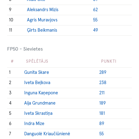
9
Aleksandrs Mizis
62
10
Agris Muravjovs
55
11
Ģirts Beikmanis
49
FP50 - Sievietes
#
SPĒLĒTĀJS
PUNKTI
1
Gunita Skare
289
2
Iveta Beļkova
238
3
Inguna Kaņepone
211
4
Aija Grundmane
189
5
Iveta Skrastiņa
181
6
Indra Mize
89
7
Danguolė Kriaučiūnienė
55