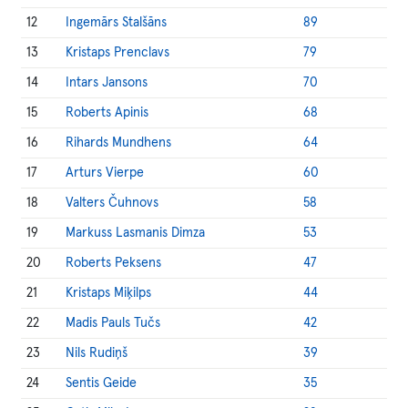
12
Ingemārs Stalšāns
89
13
Kristaps Prenclavs
79
14
Intars Jansons
70
15
Roberts Apinis
68
16
Rihards Mundhens
64
17
Arturs Vierpe
60
18
Valters Čuhnovs
58
19
Markuss Lasmanis Dimza
53
20
Roberts Peksens
47
21
Kristaps Miķilps
44
22
Madis Pauls Tučs
42
23
Nils Rudiņš
39
24
Sentis Geide
35