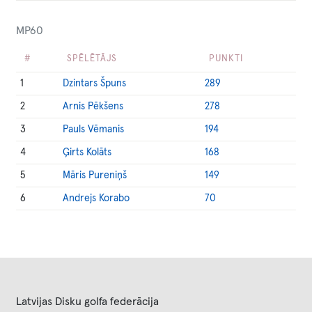
MP60
#
SPĒLĒTĀJS
PUNKTI
1
Dzintars Špuns
289
2
Arnis Pēkšens
278
3
Pauls Vēmanis
194
4
Ģirts Kolāts
168
5
Māris Pureniņš
149
6
Andrejs Korabo
70
Latvijas Disku golfa federācija