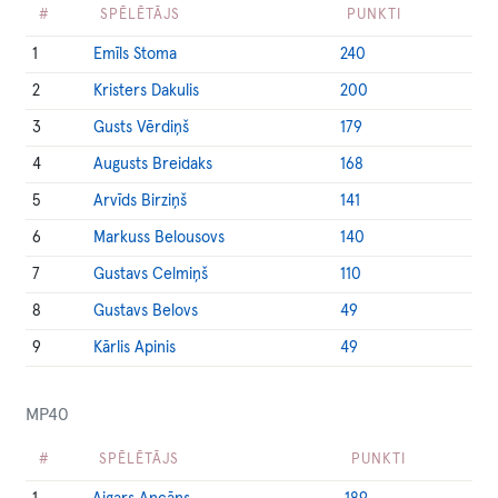
#
SPĒLĒTĀJS
PUNKTI
1
Emīls Stoma
240
2
Kristers Dakulis
200
3
Gusts Vērdiņš
179
4
Augusts Breidaks
168
5
Arvīds Birziņš
141
6
Markuss Belousovs
140
7
Gustavs Celmiņš
110
8
Gustavs Belovs
49
9
Kārlis Apinis
49
MP40
#
SPĒLĒTĀJS
PUNKTI