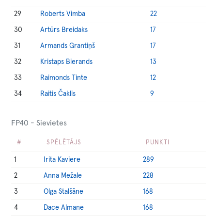
29
Roberts Vimba
22
30
Artūrs Breidaks
17
31
Armands Grantiņš
17
32
Kristaps Bierands
13
33
Raimonds Tinte
12
34
Raitis Čaklis
9
FP40 - Sievietes
#
SPĒLĒTĀJS
PUNKTI
1
Irita Kaviere
289
2
Anna Mežale
228
3
Olga Stalšāne
168
4
Dace Almane
168