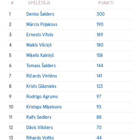
#
SPĒLĒTĀJS
PUNKTI
1
Deniss Šalders
300
2
Mārcis Poļakovs
190
3
Ernests Vītols
189
4
Maikls Vilciņš
180
5
Miķelis Kalniņš
158
6
Tomass Šalders
144
7
Ričards Vintēns
141
8
Krists Glāznieks
123
9
Rodrigo Agrums
97
10
Kristaps Miķelsons
93
11
Ralfs Sedlers
88
12
Dāvis Vilisters
70
13
Rihards Voitks
44