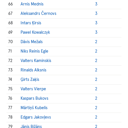
66
Arnis Mednis
3
67
Aleksandrs Černovs
3
68
Intars Ķirsis
3
69
Pawel Kowalczyk
3
70
Dāvis Mežals
2
71
Niks Reinis Egle
2
72
Valters Kaminskis
2
73
Rinalds Alksnis
2
74
Ģirts Zaķis
2
75
Valters Vierpe
2
76
Kaspars Bukovs
2
77
Mārtiņš Kubelis
2
78
Edgars Jakovļevs
2
79
Jānis Bižāns
2