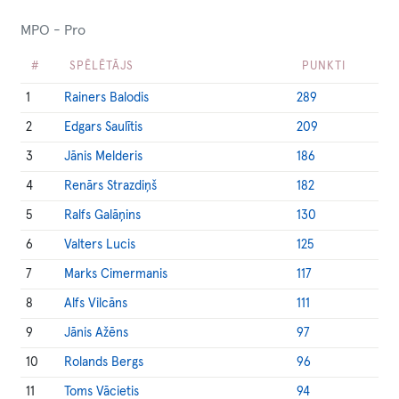
MPO - Pro
#
SPĒLĒTĀJS
PUNKTI
1
Rainers Balodis
289
2
Edgars Saulītis
209
3
Jānis Melderis
186
4
Renārs Strazdiņš
182
5
Ralfs Galāņins
130
6
Valters Lucis
125
7
Marks Cimermanis
117
8
Alfs Vilcāns
111
9
Jānis Ažēns
97
10
Rolands Bergs
96
11
Toms Vācietis
94