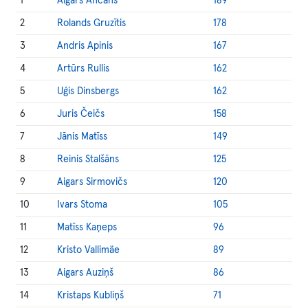
1
Aigars Ancāns
189
2
Rolands Gruzītis
178
3
Andris Apinis
167
4
Artūrs Rullis
162
5
Uģis Dinsbergs
162
6
Juris Čeičs
158
7
Jānis Matīss
149
8
Reinis Stalšāns
125
9
Aigars Sirmovičs
120
10
Ivars Stoma
105
11
Matīss Kaņeps
96
12
Kristo Vallimäe
89
13
Aigars Auziņš
86
14
Kristaps Kubliņš
71