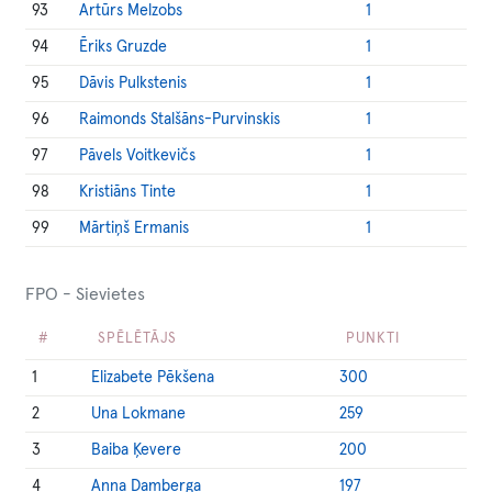
93
Artūrs Melzobs
1
94
Ēriks Gruzde
1
95
Dāvis Pulkstenis
1
96
Raimonds Stalšāns-Purvinskis
1
97
Pāvels Voitkevičs
1
98
Kristiāns Tinte
1
99
Mārtiņš Ermanis
1
FPO - Sievietes
#
SPĒLĒTĀJS
PUNKTI
1
Elizabete Pēkšena
300
2
Una Lokmane
259
3
Baiba Ķevere
200
4
Anna Damberga
197