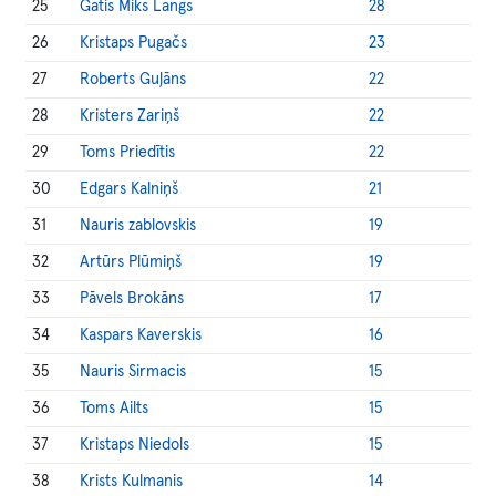
25
Gatis Miks Langs
28
26
Kristaps Pugačs
23
27
Roberts Guļāns
22
28
Kristers Zariņš
22
29
Toms Priedītis
22
30
Edgars Kalniņš
21
31
Nauris zablovskis
19
32
Artūrs Plūmiņš
19
33
Pāvels Brokāns
17
34
Kaspars Kaverskis
16
35
Nauris Sirmacis
15
36
Toms Ailts
15
37
Kristaps Niedols
15
38
Krists Kulmanis
14