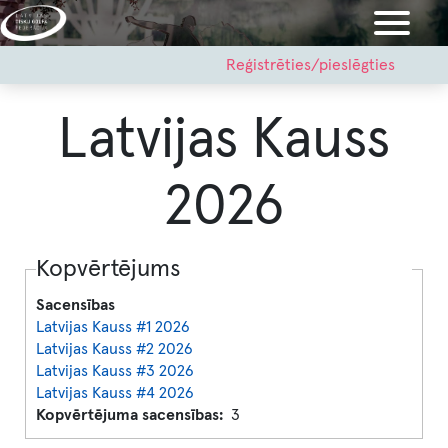
Pārlekt
uz
galveno
User
Reģistrēties/pieslēgties
account
saturu
menu
Latvijas Kauss
2026
Kopvērtējums
Sacensības
Latvijas Kauss #1 2026
Latvijas Kauss #2 2026
Latvijas Kauss #3 2026
Latvijas Kauss #4 2026
Kopvērtējuma sacensības
3