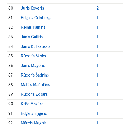
80
Juris Ķeveris
2
81
Edgars Grinbergs
1
82
Reinis Kalniņš
1
83
Jānis Gailītis
1
84
Jānis Kuļikauskis
1
85
Rūdolfs Skoks
1
86
Jānis Magons
1
87
Rūdolfs Šadrins
1
88
Matīss Mačulāns
1
89
Rūdolfs Zosārs
1
90
Krišs Mazūrs
1
91
Edgars Eņģelis
1
92
Mārcis Megnis
1