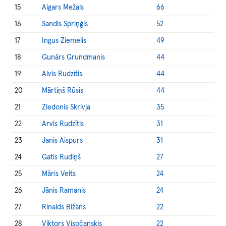
15
Aigars Mežals
66
16
Sandis Spriņģis
52
17
Ingus Ziemelis
49
18
Gunārs Grundmanis
44
19
Alvis Rudzītis
44
20
Mārtiņš Rūsis
44
21
Ziedonis Skrivļa
35
22
Arvis Rudzītis
31
23
Janis Aispurs
31
24
Gatis Rudiņš
27
25
Māris Veits
24
26
Jānis Ramanis
24
27
Rinalds Bižāns
22
28
Viktors Visočanskis
22