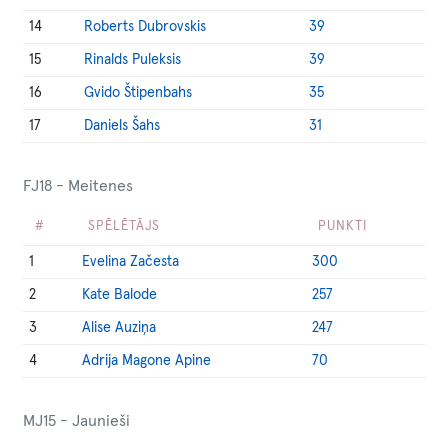
14
Roberts Dubrovskis
39
15
Rinalds Puleksis
39
16
Gvido Štipenbahs
35
17
Daniels Šahs
31
FJ18 - Meitenes
#
SPĒLĒTĀJS
PUNKTI
1
Evelina Začesta
300
2
Kate Balode
257
3
Alise Auziņa
247
4
Adrija Magone Apine
70
MJ15 - Jaunieši